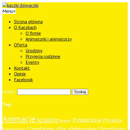
Menu
+
Strona główna
O Kaczkach
O firmie
Animatorki i animatorzy
Oferta
Urodziny
Przyjęcia rodzinne
Eventy
Kontakt
Opinie
Facebook
Szukaj:
Tagi
Animacje
Atrakcje
Przedszkola
Przyjęcia
Eventy
Urodziny dla chłopców
Urodziny
Urodziny