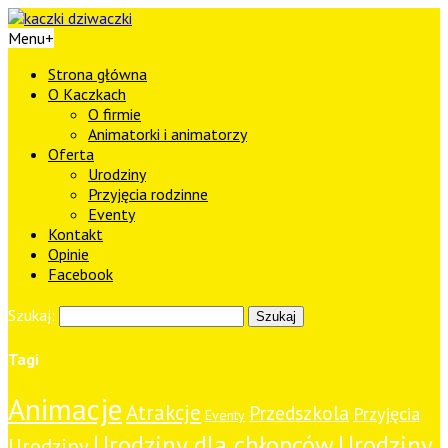
Menu
+
Strona główna
O Kaczkach
O firmie
Animatorki i animatorzy
Oferta
Urodziny
Przyjęcia rodzinne
Eventy
Kontakt
Opinie
Facebook
Szukaj:
Tagi
Animacje
Atrakcje
Przedszkola
Przyjęcia
Eventy
Urodziny dla chłopców
Urodziny
Urodziny