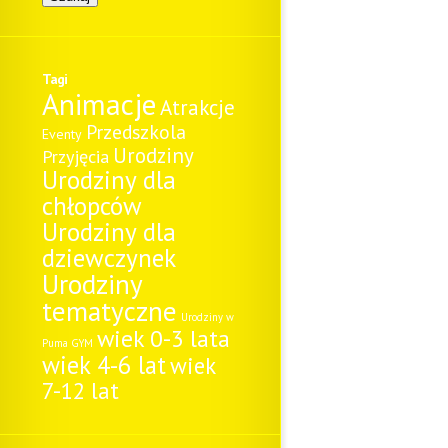
Tagi
Animacje
Atrakcje
Przedszkola
Eventy
Urodziny
Przyjęcia
Urodziny dla
chłopców
Urodziny dla
dziewczynek
Urodziny
tematyczne
Urodziny w
wiek 0-3 lata
Puma GYM
wiek 4-6 lat
wiek
7-12 lat