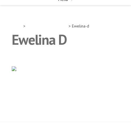
Home
>
Animatorki-i-animatorzy
> Ewelina-d
Ewelina D