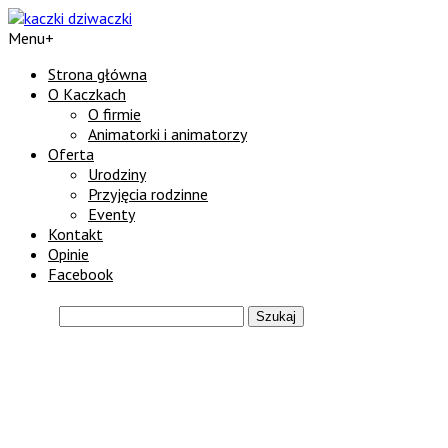
Menu
+
Strona główna
O Kaczkach
O firmie
Animatorki i animatorzy
Oferta
Urodziny
Przyjęcia rodzinne
Eventy
Kontakt
Opinie
Facebook
Szukaj:
Tagi
Animacje
Atrakcje
Ur
Przedszkola
Przyjęcia
Eventy
wiek 4-6 lat
wiek 0-3 lata
wiek 7-12 la